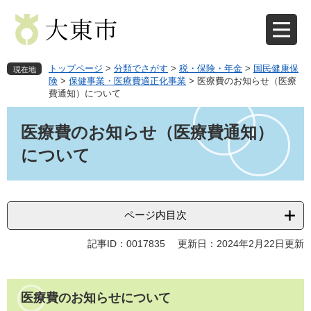
ペ
メ
ー
ニ
ジ
ュ
の
ー
先
を
トップページ
>
分類でさがす
>
税・保険・年金
>
国民健康保
現在地
頭
飛
険
>
保健事業・医療費適正化事業
>
医療費のお知らせ（医療
費通知）について
で
ば
す
し
本
。
て
文
医療費のお知らせ（医療費通知）
本
について
文
へ
ページ内目次
記事ID：0017835
更新日：2024年2月22日更新
医療費のお知らせについて