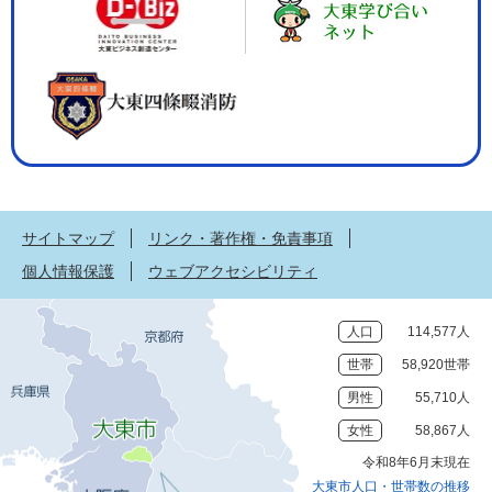
サイトマップ
リンク・著作権・免責事項
個人情報保護
ウェブアクセシビリティ
人口
114,577人
世帯
58,920世帯
男性
55,710人
女性
58,867人
令和8年6月末現在
大東市人口・世帯数の推移