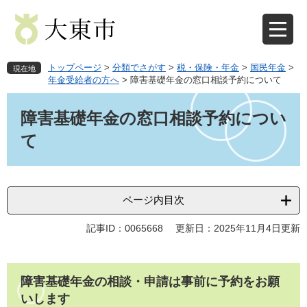
ペ
メ
ー
ニ
ジ
ュ
の
ー
先
を
トップページ
>
分類でさがす
>
税・保険・年金
>
国民年金
>
現在地
頭
飛
年金受給者の方へ
>
障害基礎年金の窓口相談予約について
で
ば
本
す
し
文
障害基礎年金の窓口相談予約につい
。
て
本
て
文
へ
ページ内目次
記事ID：0065668
更新日：2025年11月4日更新
障害基礎年金の相談・申請は事前に予約をお願
いします