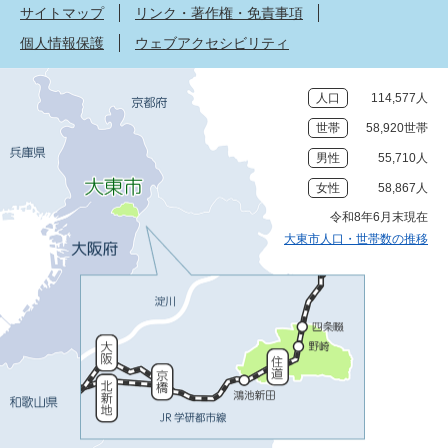
サイトマップ
リンク・著作権・免責事項
個人情報保護
ウェブアクセシビリティ
人口
114,577人
世帯
58,920世帯
男性
55,710人
女性
58,867人
令和8年6月末現在
大東市人口・世帯数の推移