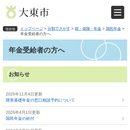
ペ
メ
ー
ニ
ジ
ュ
の
ー
先
を
トップページ
>
分類でさがす
>
税・保険・年金
>
国民年金
>
現在地
頭
飛
年金受給者の方へ
で
ば
本
す
し
文
年金受給者の方へ
。
て
本
文
へ
お知らせ
2025年11月4日更新
障害基礎年金の窓口相談予約について
2025年4月1日更新
国民年金の給付