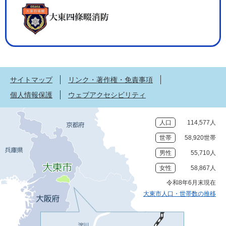
サイトマップ
リンク・著作権・免責事項
個人情報保護
ウェブアクセシビリティ
人口
114,577人
世帯
58,920世帯
男性
55,710人
女性
58,867人
令和8年6月末現在
大東市人口・世帯数の推移