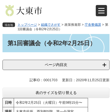
ペ
メ
ー
ニ
ジ
ュ
の
ー
先
を
トップページ
>
組織でさがす
>
政策推進部
>
庁舎整備課
>
第
現在地
頭
飛
1回審議会（令和2年2月25日）
で
ば
本
す
し
文
第1回審議会（令和2年2月25日）
。
て
本
文
へ
ページ内目次
記事ID：0001703
更新日：2020年11月25日更新
表のサイズを切り替える
日時
令和2年2月25日（火曜日）午前9時15分〜
場所
大東市役所 西別館5階 第一会議室