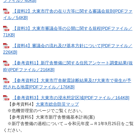
ファイル／40KB]
【資料2】大東市庁舎の在り方等に関する審議会規則[PDFファ
イル／54KB]
【資料3】大東市審議会等の公開に関する規程[PDFファイル／
71KB]
【資料4】審議会の流れ及び基本方針について[PDFファイル／
226KB]
【参考資料1】新庁舎整備に関する住民アンケート調査結果(抜
粋)[PDFファイル／216KB]
【参考資料2】大東市庁舎耐震診断結果及び大東市で発生が予
想される地震[PDFファイル／176KB]
【参考資料3】大東市の浸水想定区域[PDFファイル／164KB]
【参考資料4】
大東市総合防災マップ
※危機管理室のページでご覧ください。
【参考資料5】大東市新庁舎整備基本計画(案)
※新庁舎整備の過程について→令和元年度→Ｒ1年9月25日をご覧
ください。