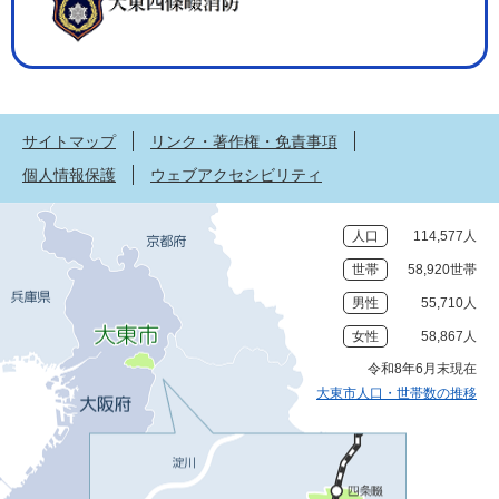
サイトマップ
リンク・著作権・免責事項
個人情報保護
ウェブアクセシビリティ
人口
114,577人
世帯
58,920世帯
男性
55,710人
女性
58,867人
令和8年6月末現在
大東市人口・世帯数の推移