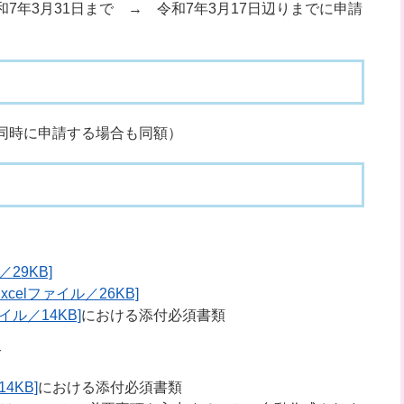
7年3月31日まで → 令和7年3月17日辺りまでに申請
同時に申請する場合も同額）
29KB]
celファイル／26KB]
イル／14KB]
における添付必須書類
合
4KB]
における添付必須書類