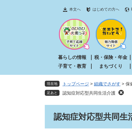
ペ
メ
本文へ
はじめての方へ
ー
ニ
ジ
ュ
の
ー
先
を
頭
飛
で
ば
す
し
暮らしの情報
税・保険・年金
。
て
子育て・教育
まちづくり
本
文
へ
トップページ
>
組織でさがす
>
保
現在地
認知症対応型共同生活介護
本
認知症対応型共同生
文