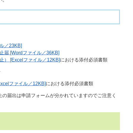
ル／23KB]
 [Wordファイル／36KB]
[Excelファイル／12KB]
における添付必須書類
合
celファイル／12KB]
における添付必須書類
の届出は申請フォームが分かれていますのでご注意く