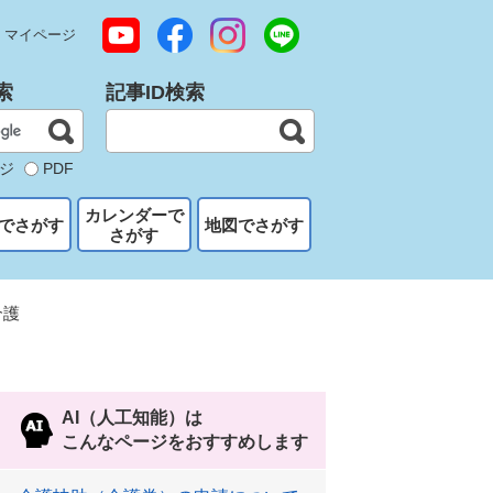
マイページ
索
記事ID検索
ジ
PDF
カレンダーで
でさがす
地図でさがす
さがす
介護
AI（人工知能）は
こんなページをおすすめします