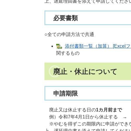
上、遅延理由書を添えて申請してくださ
必要書類
○全ての申請方法で共通
添付書類一覧（加算） [Excelフ
関するもの​
廃止・休止について
申請期限
廃止又は休止する日の
1カ月前まで
例）令和7年4月1日から休止する →
※やむを得ずこの期限内に申請ができな
上、遅延理由書を添えて申請してくださ