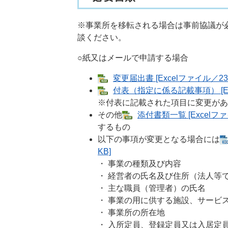
※事業所を移転される場合は事前協議が
談ください。
○紙又はメールで申請する場合
変更届出書 [Excelファイル／23
付表（指定に係る記載事項） [Ex
※付表に記載された項目に変更があ
その他
添付書類一覧 [Excelファ
するもの
以下の事項が変更となる場合には
KB]
・ 事業の種類及び内容
・ 経営者の氏名及び住所（法人等
​・ 主な職員（管理者）の氏名
・ 事業の用に供する施設、サービ
​・ 事業所の所在地
​・ 入所定員、登録定員又は入居定