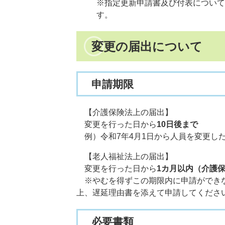
※指定更新申請書及び付表について
す。
変更の届出について
申請期限
【介護保険法上の届出】
変更を行った日から
10日後まで
例）令和7年4月1日から人員を変更した
【老人福祉法上の届出】
変更を行った日から
1カ月以内（介護
​ ※やむを得ずこの期限内に申請がで
上、遅延理由書を添えて申請してくださ
必要書類