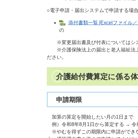
○電子申請・届出システムで申請する場
添付書類一覧 [Excelファイル／1
の
※変更届出書及び付表についてはシステ
※介護保険法上の届出と老人福祉法上
ださい。
介護給付費算定に係る
申請期限
加算の算定を開始したい月の1日まで
例）令和8年8月1日から算定する → 令
​ ※やむを得ずこの期限内に申請がで