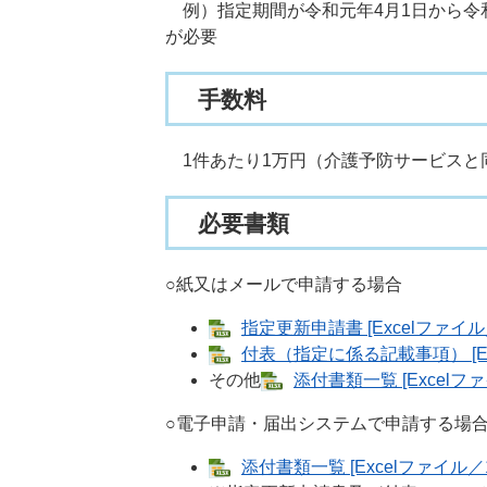
例）指定期間が令和元年4月1日から令和
が必要
手数料
1件あたり1万円（介護予防サービスと
必要書類
○紙又はメールで申請する場合
指定更新申請書 [Excelファイル／
付表（指定に係る記載事項） [Ex
その他
添付書類一覧 [Excelファ
○電子申請・届出システムで申請する場
添付書類一覧 [Excelファイル／1