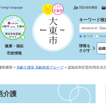
Foreign language
閲覧補助機能
キーワード検
すべて
ペー
情報を
健康・福祉
組織
さがす
市政情報
健医療部
>
高齢介護室 高齢政策グループ
>
認知症対応型共同生活
活介護