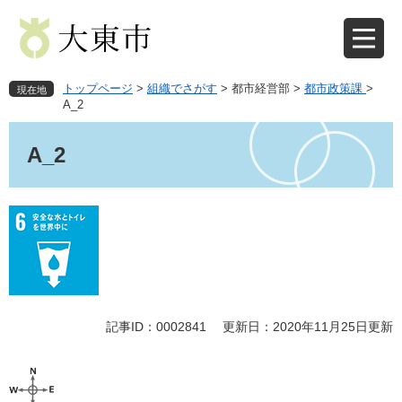
ペ
メ
ー
ニ
ジ
ュ
の
ー
先
を
トップページ
>
組織でさがす
>
都市経営部
>
都市政策課
>
現在地
頭
飛
A_2
で
ば
本
す
し
文
A_2
。
て
本
文
へ
記事ID：0002841
更新日：2020年11月25日更新