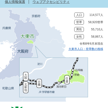
個人情報保護
ウェブアクセシビリティ
人口
114,577人
世帯
58,920世帯
男性
55,710人
女性
58,867人
令和8年6月末現在
大東市人口・世帯数の推移