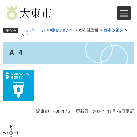
ペ
メ
ー
ニ
ジ
ュ
の
ー
先
を
トップページ
>
組織でさがす
>
都市経営部
>
都市政策課
>
現在地
頭
飛
A_4
で
ば
本
す
し
文
A_4
。
て
本
文
へ
記事ID：0002843
更新日：2020年11月25日更新