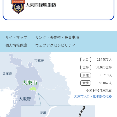
サイトマップ
リンク・著作権・免責事項
個人情報保護
ウェブアクセシビリティ
人口
114,577人
世帯
58,920世帯
男性
55,710人
女性
58,867人
令和8年6月末現在
大東市人口・世帯数の推移