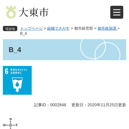
ペ
メ
ー
ニ
ジ
ュ
の
ー
先
を
トップページ
>
組織でさがす
>
都市経営部
>
都市政策課
>
現在地
頭
飛
B_4
で
ば
本
す
し
文
B_4
。
て
本
文
へ
記事ID：0002848
更新日：2020年11月25日更新