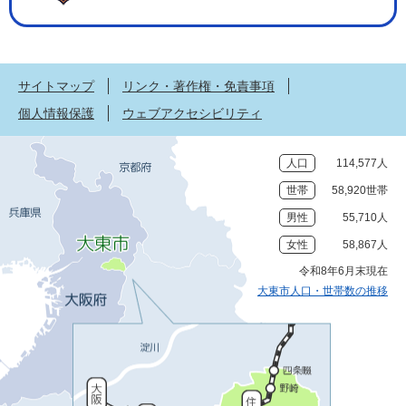
サイトマップ
リンク・著作権・免責事項
個人情報保護
ウェブアクセシビリティ
人口
114,577人
世帯
58,920世帯
男性
55,710人
女性
58,867人
令和8年6月末現在
大東市人口・世帯数の推移