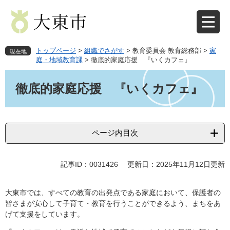
ペ
メ
ー
ニ
ジ
ュ
の
ー
先
を
トップページ
>
組織でさがす
>
教育委員会 教育総務部
>
家
現在地
頭
飛
庭・地域教育課
>
徹底的家庭応援 『いくカフェ』
で
ば
本
す
し
文
徹底的家庭応援 『いくカフェ』
。
て
本
文
へ
ページ内目次
記事ID：0031426
更新日：2025年11月12日更新
大東市では、すべての教育の出発点である家庭において、保護者の
皆さまが安心して子育て・教育を行うことができるよう、まちをあ
げて支援をしています。