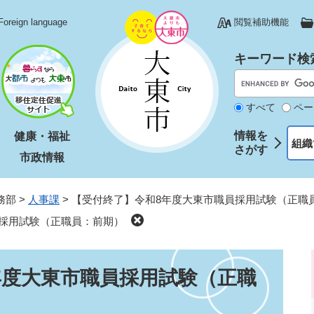
Foreign language
閲覧補助機能
キーワード検
すべて
ペー
情報を
健康・福祉
組織
さがす
市政情報
務部
>
人事課
>
【受付終了】令和8年度大東市職員採用試験（正職
採用試験（正職員：前期）
年度大東市職員採用試験（正職