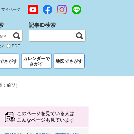
マイページ
索
記事ID検索
ジ
PDF
カレンダーで
でさがす
地図でさがす
さがす
員：前期）
このページを見ている人は
こんなページも見ています