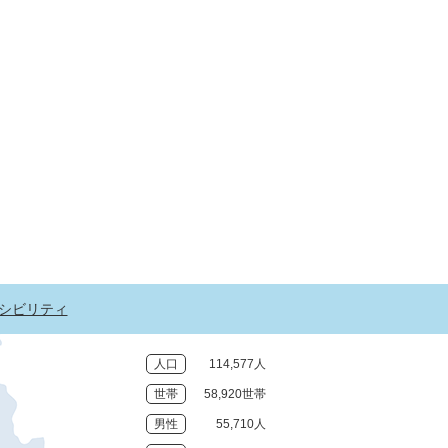
シビリティ
人口
114,577人
世帯
58,920世帯
男性
55,710人