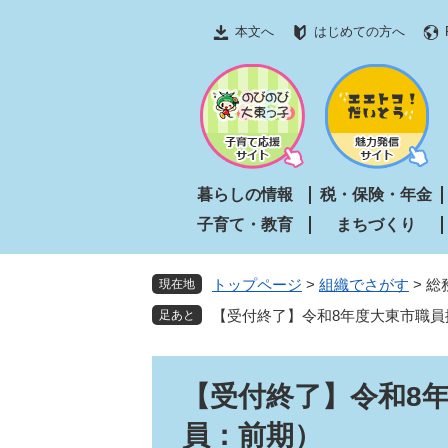
ペ
メ
本文へ
はじめての方へ
ー
ニ
ジ
ュ
の
ー
先
を
頭
飛
で
ば
す
し
暮らしの情報
税・保険・年金
。
て
子育て・教育
まちづくり
本
文
へ
トップページ
>
組織でさがす
>
総
現在地
【受付終了】令和8年度大東市職員
本
【受付終了】令和8
文
員：前期）