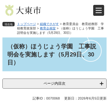
ペ
メ
ー
ニ
ジ
ュ
の
ー
先
を
トップページ
>
組織でさがす
>
教育委員会 教育総務部 学
現在地
頭
飛
校教育政策部
>
教育企画室
>
（仮称）ほうじょう学園 工事
説明会を実施します（5月29日、30日）
で
ば
す
し
本
。
て
文
（仮称）ほうじょう学園 工事説
本
明会を実施します（5月29日、30
文
へ
日）
ページ内目次
記事ID：0070068
更新日：2026年6月5日更新