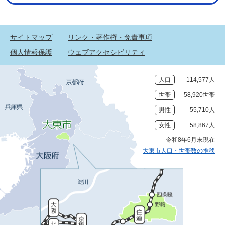
サイトマップ
リンク・著作権・免責事項
個人情報保護
ウェブアクセシビリティ
人口
114,577人
世帯
58,920世帯
男性
55,710人
女性
58,867人
令和8年6月末現在
大東市人口・世帯数の推移