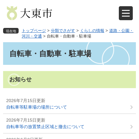
ペ
メ
ー
ニ
ジ
ュ
の
ー
先
を
トップページ
>
分類でさがす
>
くらしの情報
>
道路・公園・
現在地
頭
飛
河川・交通
>
自転車・自動車・駐車場
で
ば
本
す
し
文
自転車・自動車・駐車場
。
て
本
文
へ
お知らせ
2026年7月15日更新
自転車等駐車場の場所について
2026年7月15日更新
自転車等の放置禁止区域と撤去について