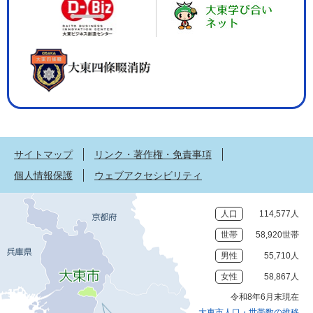
サイトマップ
リンク・著作権・免責事項
個人情報保護
ウェブアクセシビリティ
人口
114,577人
世帯
58,920世帯
男性
55,710人
女性
58,867人
令和8年6月末現在
大東市人口・世帯数の推移