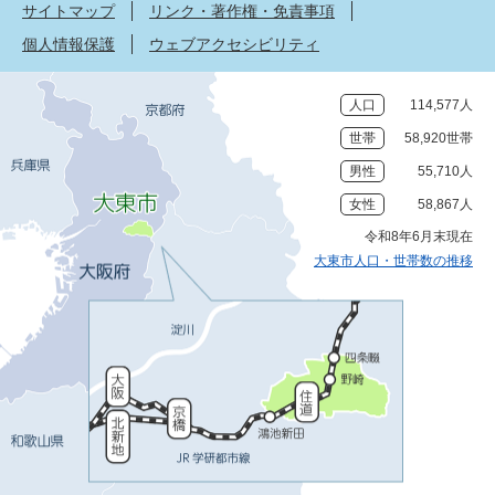
サイトマップ
リンク・著作権・免責事項
個人情報保護
ウェブアクセシビリティ
人口
114,577人
世帯
58,920世帯
男性
55,710人
女性
58,867人
令和8年6月末現在
大東市人口・世帯数の推移