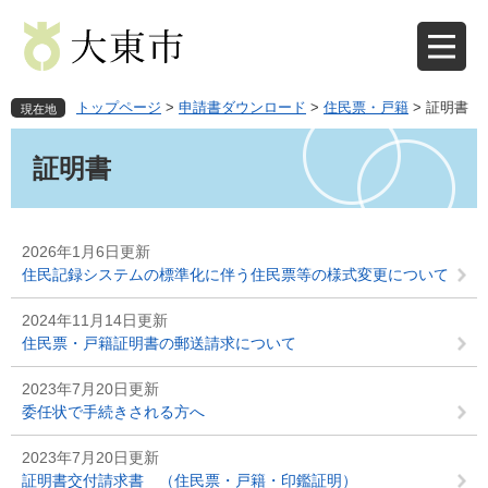
ペ
メ
ー
ニ
ジ
ュ
の
ー
先
を
トップページ
>
申請書ダウンロード
>
住民票・戸籍
>
証明書
現在地
頭
飛
本
で
ば
文
証明書
す
し
。
て
本
文
2026年1月6日更新
へ
住民記録システムの標準化に伴う住民票等の様式変更について
2024年11月14日更新
住民票・戸籍証明書の郵送請求について
2023年7月20日更新
委任状で手続きされる方へ
2023年7月20日更新
証明書交付請求書 （住民票・戸籍・印鑑証明）