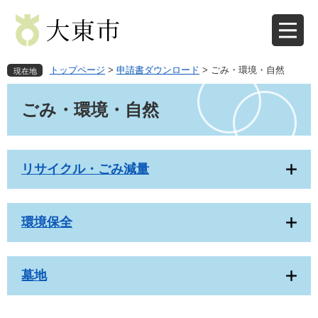
ペ
メ
ー
ニ
ジ
ュ
の
ー
先
を
トップページ
>
申請書ダウンロード
>
ごみ・環境・自然
現在地
頭
飛
本
で
ば
文
ごみ・環境・自然
す
し
。
て
本
文
リサイクル・ごみ減量
へ
環境保全
墓地