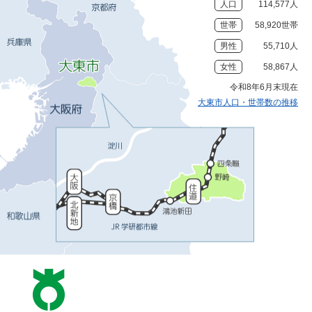
人口
114,577人
世帯
58,920世帯
男性
55,710人
女性
58,867人
令和8年6月末現在
大東市人口・世帯数の推移