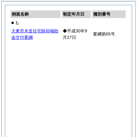
例規名称
制定年月日
種別番号
■ も
大東市木造住宅除却補助
◆平成30年9
要綱第65号
金交付要綱
月27日