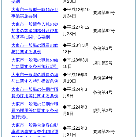
要綱
月23日
大東市一般型一時預かり
◆平成12年10
要綱第80号
事業実施要綱
月24日
大東市一般競争入札の参
◆平成27年12
加者の等級別格付及び参
要綱第92号
月28日
加基準に関する要綱
大東市一般職の職員の給
◆平成8年3月
条例第3号
与に関する条例
18日
大東市一般職の職員の給
◆平成8年3月
規則第5号
与に関する条例施行規則
18日
大東市一般職の職員の給
◆平成16年3
条例第4号
与に関する特別措置条例
月19日
大東市一般職の任期付職
◆平成24年3
条例第4号
員の採用等に関する条例
月9日
大東市一般職の任期付職
◆平成24年3
員の採用等に関する条例
規則第2号
月9日
施行規則
大東市一般乗合旅客自動
◆平成22年3
車運送事業阪奈生駒線運
要綱第29号
月31日