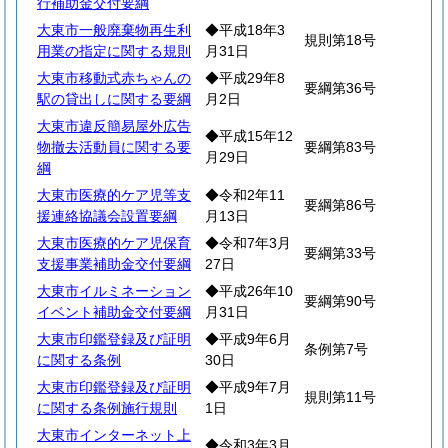
行補助金交付要綱
大東市一般廃棄物再生利
◆平成18年3
規則第18号
用業の指定に関する規則
月31日
大東市移動式赤ちゃんの
◆平成29年8
要綱第36号
駅の貸出しに関する要綱
月2日
大東市違反簡易屋外広告
◆平成15年12
物撤去活動員に関する要
要綱第83号
月29日
綱
大東市医療的ケア児等支
◆令和2年11
要綱第86号
援連絡協議会設置要綱
月13日
大東市医療的ケア児保育
◆令和7年3月
要綱第33号
支援事業補助金交付要綱
27日
大東市イルミネーション
◆平成26年10
要綱第90号
イベント補助金交付要綱
月31日
大東市印鑑登録及び証明
◆平成9年6月
条例第7号
に関する条例
30日
大東市印鑑登録及び証明
◆平成9年7月
規則第11号
に関する条例施行規則
1日
大東市インターネット上
◆令和3年3月