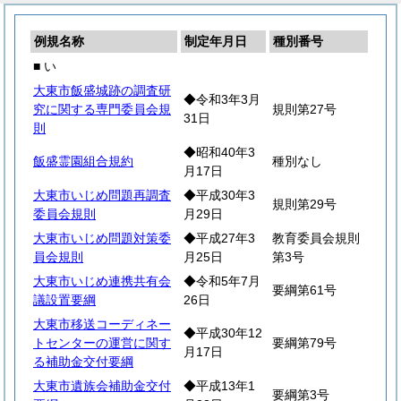
例規名称
制定年月日
種別番号
■ い
大東市飯盛城跡の調査研
◆令和3年3月
究に関する専門委員会規
規則第27号
31日
則
◆昭和40年3
飯盛霊園組合規約
種別なし
月17日
大東市いじめ問題再調査
◆平成30年3
規則第29号
委員会規則
月29日
大東市いじめ問題対策委
◆平成27年3
教育委員会規則
員会規則
月25日
第3号
大東市いじめ連携共有会
◆令和5年7月
要綱第61号
議設置要綱
26日
大東市移送コーディネー
◆平成30年12
トセンターの運営に関す
要綱第79号
月17日
る補助金交付要綱
大東市遺族会補助金交付
◆平成13年1
要綱第3号