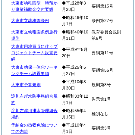
大東市幼稚園型一時預か
◆平成28年3
要綱第15号
り事業補助金交付要綱
月28日
◆昭和46年10
大東市立幼稚園条例
条例第27号
月1日
大東市立幼稚園条例施行
◆昭和46年10
教育委員会規則
規則
月11日
第6号
大東市用地買収に伴うプ
◆平成9年5月
ロジェクトチーム設置要
要綱第11号
20日
綱
大東市幼保一体化ワーキ
◆平成25年5
要綱第55号
ングチーム設置要綱
月27日
◆平成10年3
大東市予算規則
規則第8号
月30日
淀川左岸水防事務組合規
◆昭和33年12
告示第1号
約
月1日
淀川左岸用排水管理組合
◆昭和55年4
種別なし
規約
月15日
予納金の徴収免除につい
◆平成10年4
要綱第3号
ての内規
月1日