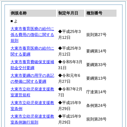
例規名称
制定年月日
種別番号
■ よ
大東市養育医療の給付に
◆平成25年3
係る費用の徴収に関する
規則第27号
月12日
規則
大東市養育医療の給付に
◆平成25年3
要綱第14号
関する要綱
月12日
大東市養育費確保支援補
◆令和5年3月
要綱第33号
助金交付要綱
31日
大東市要綱の用字の表記
◆令和元年6
要綱第13号
の整備に関する要綱
月27日
大東市立幼児発達支援教
◆令和7年2月
庁達第14号
室運営規程
7日
大東市立幼児発達支援教
◆平成15年9
条例第24号
室条例
月29日
大東市立幼児発達支援教
◆平成15年9
規則第28号
室条例施行規則
月29日