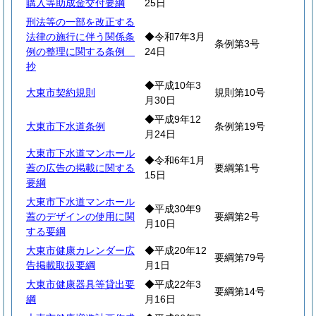
購入等助成金交付要綱
25日
刑法等の一部を改正する
法律の施行に伴う関係条
◆令和7年3月
条例第3号
例の整理に関する条例
24日
抄
◆平成10年3
大東市契約規則
規則第10号
月30日
◆平成9年12
大東市下水道条例
条例第19号
月24日
大東市下水道マンホール
◆令和6年1月
蓋の広告の掲載に関する
要綱第1号
15日
要綱
大東市下水道マンホール
◆平成30年9
蓋のデザインの使用に関
要綱第2号
月10日
する要綱
大東市健康カレンダー広
◆平成20年12
要綱第79号
告掲載取扱要綱
月1日
大東市健康器具等貸出要
◆平成22年3
要綱第14号
綱
月16日