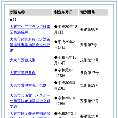
例規名称
制定年月日
種別番号
■ け
大東市ケアプラン点検事
◆平成20年12
要綱第80号
業実施要綱
月1日
大東市経営所得安定対策
◆平成25年2
等推進事業補助金交付要
要綱第7号
月14日
綱
◆令和元年10
大東市景観規則
規則第27号
月16日
◆令和元年9
大東市景観条例
条例第17号
月25日
◆平成30年3
大東市景観審議会規則
規則第19号
月23日
大東市芸術文化・スポー
◆令和3年10
ツ等競技参加激励金交付
要綱第97号
月29日
要綱
大東市軽度難聴児補聴器
◆令和2年3月
要綱第25号