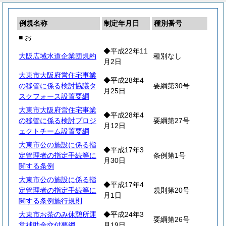
例規名称
制定年月日
種別番号
■ お
◆平成22年11
大阪広域水道企業団規約
種別なし
月2日
大東市大阪府営住宅事業
◆平成28年4
の移管に係る検討協議タ
要綱第30号
月25日
スクフォース設置要綱
大東市大阪府営住宅事業
◆平成28年4
の移管に係る検討プロジ
要綱第27号
月12日
ェクトチーム設置要綱
大東市公の施設に係る指
◆平成17年3
定管理者の指定手続等に
条例第1号
月30日
関する条例
大東市公の施設に係る指
◆平成17年4
定管理者の指定手続等に
規則第20号
月1日
関する条例施行規則
大東市お茶のみ休憩所運
◆平成24年3
要綱第26号
営補助金交付要綱
月19日