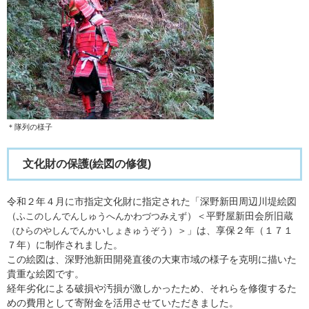
＊隊列の様子
文化財の保護​(絵図の修復)
令和２年４月に市指定文化財に指定された「深野新田周辺川堤絵図
（
）＜平野屋新田会所旧蔵
ふこのしんでんしゅうへんかわづつみえず
＞」は、享保２年（１７１
（ひらのやしんでんかいしょきゅうぞう）
７年）に制作されました。
この絵図は、深野池新田開発直後の大東市域の様子を克明に描いた
貴重な絵図です。
経年劣化による破損や汚損が激しかったため、それらを修復するた
めの費用として寄附金を活用させていただきました。