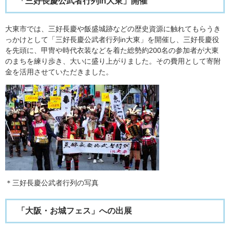
「三好長慶公武者行列in大東」開催
大東市では、三好長慶や飯盛城跡などの歴史資源に触れてもらうき
っかけとして「三好長慶公武者行列in大東」を開催し、三好長慶役
を先頭に、甲冑や時代衣装などを着た総勢約200名の参加者が大東
のまちを練り歩き、大いに盛り上がりました。その費用として寄附
金を活用させていただきました。
＊三好長慶公武者行列の写真
「大阪・お城フェス」への出展