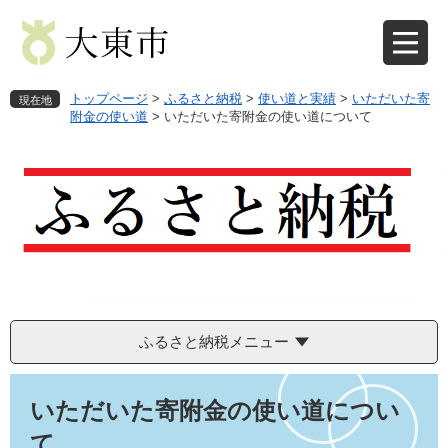
ペ
メ
ー
ニ
ジ
ュ
の
ー
先
を
トップページ
>
ふるさと納税
>
使い道と実績
>
いただいた寄
現在地
頭
飛
附金の使い道
>
いただいた寄附金の使い道について
で
ば
す
し
。
て
本
文
へ
ふるさと納税メニュー
本
文
いただいた寄附金の使い道につい
て