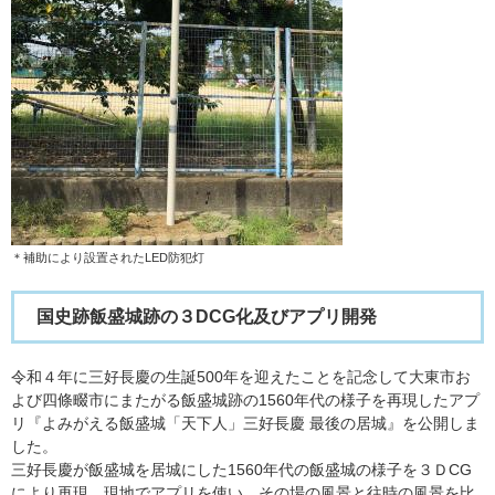
＊補助により設置されたLED防犯灯
国史跡飯盛城跡の３DCG化及びアプリ開発
令和４年に三好長慶の生誕500年を迎えたことを記念して大東市お
よび四條畷市にまたがる飯盛城跡の1560年代の様子を再現したアプ
リ『よみがえる飯盛城「天下人」三好長慶 最後の居城』を公開しま
した。
三好長慶が飯盛城を居城にした1560年代の飯盛城の様子を３ＤCG
により再現。現地でアプリを使い、その場の風景と往時の風景を比