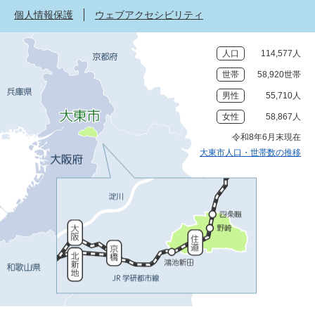
個人情報保護
ウェブアクセシビリティ
人口
114,577人
世帯
58,920世帯
男性
55,710人
女性
58,867人
令和8年6月末現在
大東市人口・世帯数の推移