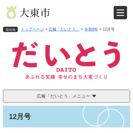
ペ
メ
ー
ニ
ジ
ュ
の
ー
先
を
トップページ
>
広報「だいとう」
>
令和8年
>
12月号
現在地
頭
飛
で
ば
す
し
。
て
本
文
へ
広報「だいとう」メニュー
本
文
12月号