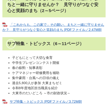
ちと一緒に守りませんか？ 見守りがつなぐ安
心と笑顔のまち
（2～5ページ）
「これからも、この家で」その願い、まちと一緒に守りません
か？ 見守りがつなぐ安心と笑顔のまち [PDFファイル／2.47MB]
サブ特集・トピックス
（6～11ページ）
子どもにとって大切な食育
中学生プレゼンコンテスト開催
春の叙勲・知事表彰
ケアマネジャー研修費用を補助
集中豪雨・台風への日頃の備え
過去5,800人が参加 大東まちゼミ
令和8年度地区担当職員を紹介
大東市のだいどころ ～市の財政状況～
サブ特集・トピックス [PDFファイル／3.72MB]