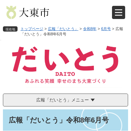
ペ
メ
ー
ニ
ジ
ュ
の
ー
先
を
トップページ
>
広報「だいとう」
>
令和8年
>
6月号
>
広報
現在地
頭
飛
「だいとう」令和8年6月号
で
ば
す
し
。
て
本
文
へ
広報「だいとう」メニュー
本
文
広報「だいとう」令和8年6月号