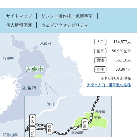
サイトマップ
リンク・著作権・免責事項
個人情報保護
ウェブアクセシビリティ
人口
114,577人
世帯
58,920世帯
男性
55,710人
女性
58,867人
令和8年6月末現在
大東市人口・世帯数の推移