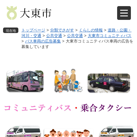
ペ
メ
ー
ニ
ジ
ュ
の
ー
先
を
トップページ
>
分類でさがす
>
くらしの情報
>
道路・公園・
現在地
頭
飛
河川・交通
>
公共交通
>
公共交通
>
大東市コミュニティバス
>
バス車両の広告募集
>
大東市コミュニティバス車両の広告を
で
ば
募集しています
す
し
。
て
本
文
へ