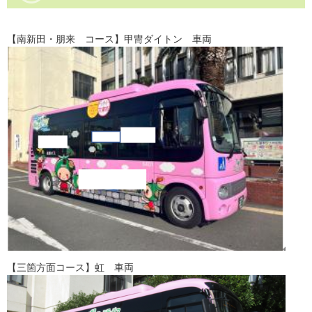
【南新田・朋来 コース】甲冑ダイトン 車両
【三箇方面コース】虹 車両