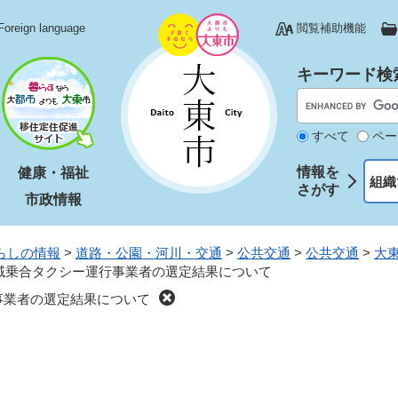
Foreign language
閲覧補助機能
キーワード検
すべて
ペー
情報を
健康・福祉
組織
さがす
市政情報
らしの情報
>
道路・公園・河川・交通
>
公共交通
>
公共交通
>
大
域乗合タクシー運行事業者の選定結果について
事業者の選定結果について