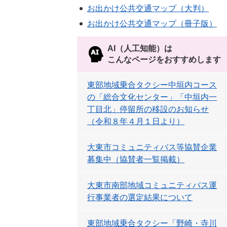
お出かけ公共交通マップ（大判）
お出かけ公共交通マップ（冊子版）
AI（人工知能）は
こんなページをおすすめします
東部地域乗合タクシー中垣内コース
の「総合文化センター」「中垣内一
丁目北」停留所の移設のお知らせ
（令和８年４月１日より）
大東市コミュニティバス等協賛企業
募集中（協賛者一覧掲載）
大東市南部地域コミュニティバス運
行事業者の選定結果について
東部地域乗合タクシー「野崎・寺川