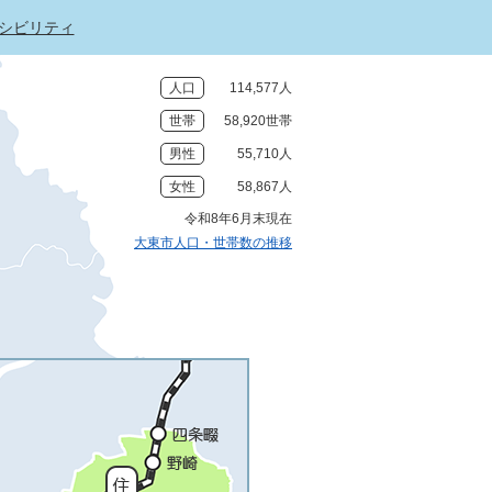
シビリティ
人口
114,577人
世帯
58,920世帯
男性
55,710人
女性
58,867人
令和8年6月末現在
大東市人口・世帯数の推移