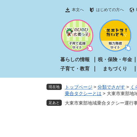
ペ
メ
本文へ
はじめての方へ
ー
ニ
ジ
ュ
の
ー
先
を
頭
飛
で
ば
す
し
暮らしの情報
税・保険・年金
。
て
子育て・教育
まちづくり
本
文
へ
トップページ
>
分類でさがす
>
く
現在地
乗合タクシーとは
>
大東市東部地
大東市東部地域乗合タクシー運行