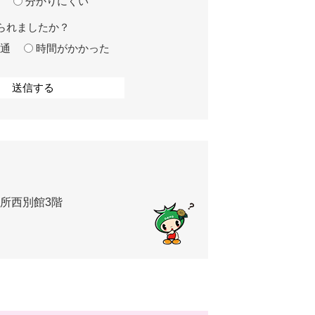
分かりにくい
られましたか？
通
時間がかかった
役所西別館3階