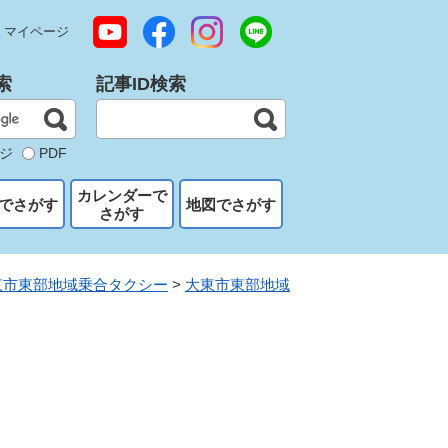
マイページ
索
記事ID検索
ジ
PDF
カレンダーで
でさがす
地図でさがす
さがす
東市東部地域乗合タクシー
>
大東市東部地域