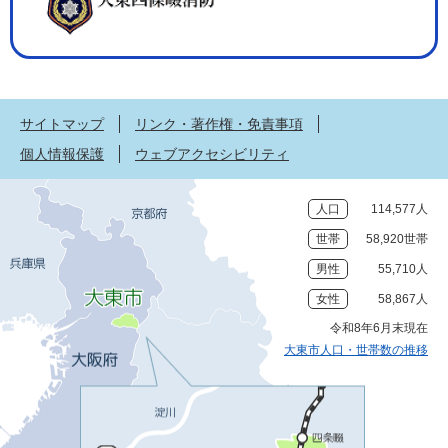
サイトマップ
リンク・著作権・免責事項
個人情報保護
ウェブアクセシビリティ
人口
114,577人
世帯
58,920世帯
男性
55,710人
女性
58,867人
令和8年6月末現在
大東市人口・世帯数の推移