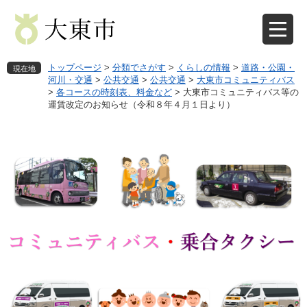
ペ
メ
ー
ニ
ジ
ュ
の
ー
先
を
トップページ
>
分類でさがす
>
くらしの情報
>
道路・公園・
現在地
頭
飛
河川・交通
>
公共交通
>
公共交通
>
大東市コミュニティバス
>
各コースの時刻表、料金など
>
大東市コミュニティバス等の
で
ば
運賃改定のお知らせ（令和８年４月１日より）
す
し
。
て
本
文
へ