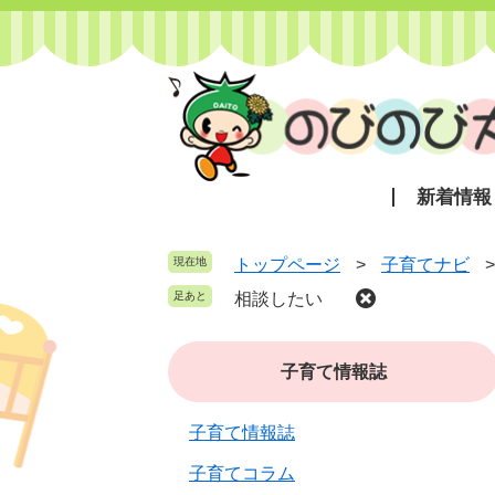
ペ
メ
ー
ニ
ジ
ュ
の
ー
先
を
頭
飛
で
ば
新着情報
す
し
。
て
本
現在地
トップページ
>
子育てナビ
文
相談したい
へ
子育て情報誌
子育て情報誌
子育てコラム