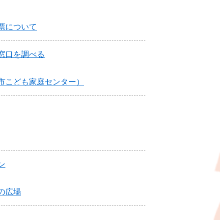
票について
窓口を調べる
市こども家庭センター）
ン
の広場