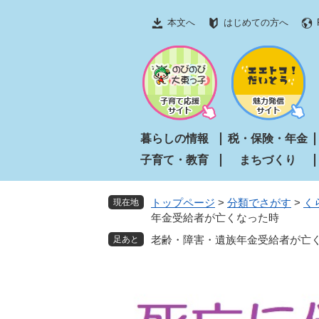
ペ
メ
本文へ
はじめての方へ
ー
ニ
ジ
ュ
の
ー
先
を
頭
飛
で
ば
す
し
暮らしの情報
税・保険・年金
。
て
子育て・教育
まちづくり
本
文
へ
トップページ
>
分類でさがす
>
く
現在地
年金受給者が亡くなった時
老齢・障害・遺族年金受給者が亡