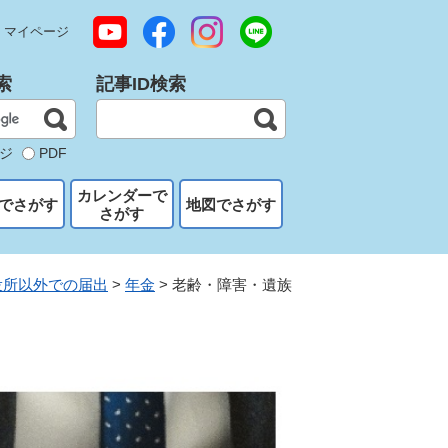
マイページ
索
記事ID検索
ジ
PDF
カレンダーで
でさがす
地図でさがす
さがす
役所以外での届出
>
年金
>
老齢・障害・遺族