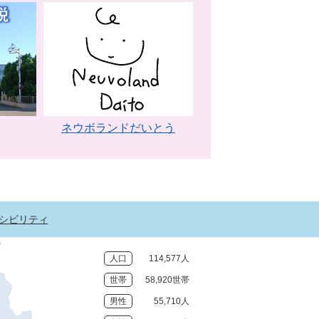
ネウボランドだいとう
シビリティ
人口
114,577人
世帯
58,920世帯
男性
55,710人