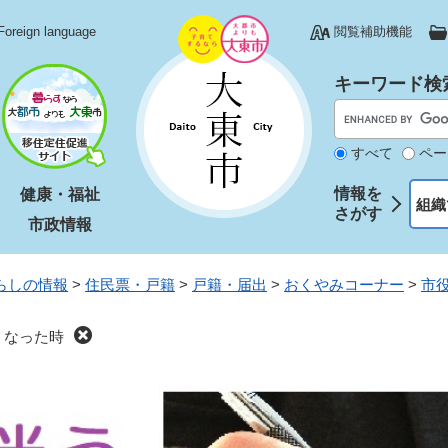
Foreign language
閲覧補助機能
キーワード検
すべて
ペー
情報を
健康・福祉
組織
さがす
市政情報
らしの情報
>
住民票・戸籍
>
戸籍・届出
>
おくやみコーナー
>
市
くなった時