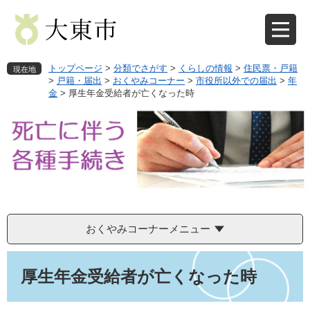
ペ
メ
ー
ニ
ジ
ュ
の
ー
先
を
トップページ
>
分類でさがす
>
くらしの情報
>
住民票・戸籍
現在地
頭
飛
>
戸籍・届出
>
おくやみコーナー
>
市役所以外での届出
>
年
金
>
厚生年金受給者が亡くなった時
で
ば
す
し
。
て
本
文
へ
おくやみコーナーメニュー
本
文
厚生年金受給者が亡くなった時