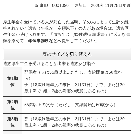
記事ID：0001390
更新日：2020年11月25日更新
厚生年金を受けている人が死亡した当時、その人によって生計を維
持されていた遺族（年収が一定額以下）の人がある場合は、遺族厚
生年金が受けられます。「遺族年金（給付)裁定請求書」に必要な書
類を添えて、
年金事務所など
へ提出してください。
表のサイズを切り替える
遺族厚生年金を受けることが出来る遺族及び順位
配偶者（夫は55歳以上…ただし、支給開始は60歳か
第1順
ら）
位
子（18歳到達年度の末日（3月31日）まで、または20
歳未満で1級・2級の障害の状態にあるもの）
第2順
55歳以上の父母（ただし、支給開始は60歳から）
位
第3順
孫（18歳到達年度の末日（3月31日）まで、または20
位
歳未満で1級・2級の障害の状態にあるもの）