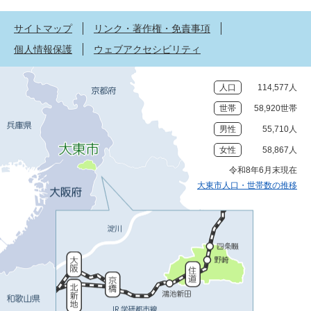
サイトマップ
リンク・著作権・免責事項
個人情報保護
ウェブアクセシビリティ
人口
114,577人
世帯
58,920世帯
男性
55,710人
女性
58,867人
令和8年6月末現在
大東市人口・世帯数の推移