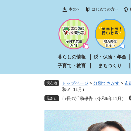
ペ
メ
本文へ
はじめての方へ
ー
ニ
ジ
ュ
の
ー
先
を
頭
飛
で
ば
す
し
暮らしの情報
税・保険・年金
。
て
子育て・教育
まちづくり
本
文
へ
トップページ
>
分類でさがす
>
市
現在地
和6年11月）
市長の活動報告（令和6年11月）