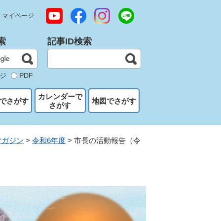
マイページ
索
記事ID検索
ジ
PDF
カレンダーで
でさがす
地図でさがす
さがす
マガジン
>
令和6年度
>
市長の活動報告（令