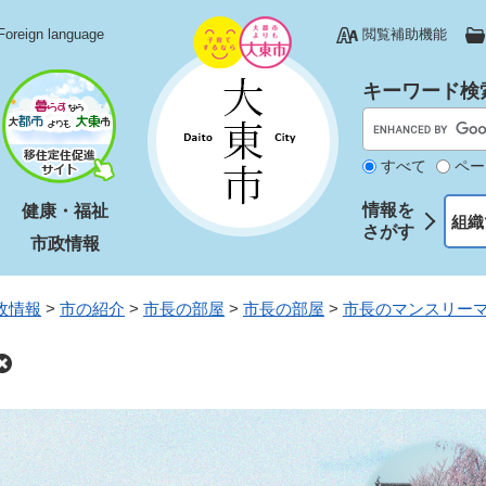
Foreign language
閲覧補助機能
キーワード検
すべて
ペー
情報を
健康・福祉
組織
さがす
市政情報
政情報
>
市の紹介
>
市長の部屋
>
市長の部屋
>
市長のマンスリー