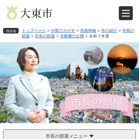
ペ
メ
ー
ニ
ジ
ュ
の
ー
先
を
トップページ
>
分類でさがす
>
市政情報
>
市の紹介
>
市長の
現在地
頭
飛
部屋
>
市長の部屋
>
交際費の公開
>
令和７年度
で
ば
す
し
。
て
本
文
へ
市長の部屋メニュー