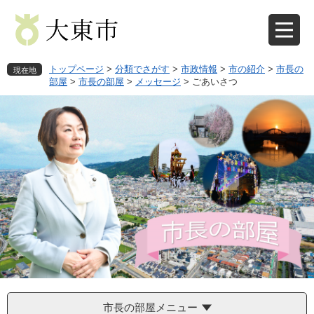
ペ
メ
ー
ニ
ジ
ュ
の
ー
先
を
トップページ
>
分類でさがす
>
市政情報
>
市の紹介
>
市長の
現在地
頭
飛
部屋
>
市長の部屋
>
メッセージ
>
ごあいさつ
で
ば
す
し
。
て
本
文
へ
市長の部屋メニュー