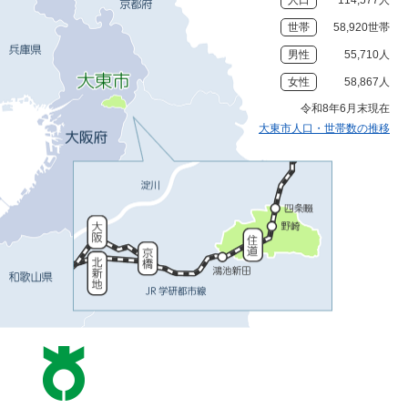
世帯
58,920世帯
男性
55,710人
女性
58,867人
令和8年6月末現在
大東市人口・世帯数の推移