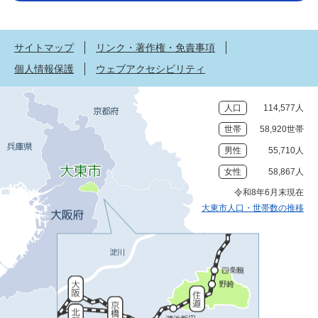
サイトマップ
リンク・著作権・免責事項
個人情報保護
ウェブアクセシビリティ
人口
114,577人
世帯
58,920世帯
男性
55,710人
女性
58,867人
令和8年6月末現在
大東市人口・世帯数の推移