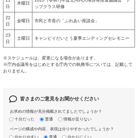
木曜日
日
ップクラス研修
22
金曜日
市民と市長の「ふれあい座談会」
日
23
土曜日
キャンピイだいとう夏季エンディングセレモニー
日
※スケジュールは、変更になる場合があります。
※庁内会議等をはじめとする庁内での執務等については、記載して
おりません。
皆さまのご意見を
お聞かせください
お求めの情報が充分掲載されてましたでしょうか？
十分だった
普通
情報が足りない
ページの構成や内容、表現は分りやすかったでしょうか？
分かりやすい
普通
分かりにくい