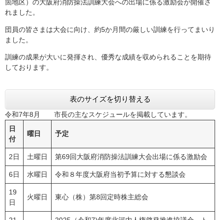
箇地区）の大阪府消防操法訓練大会への出場に係る激励会が開催さ
れました。
団員の皆さまは大会に向け、約5か月間の厳しい訓練を行ってまいり
ました。
訓練の成果が大いに発揮され、優秀な成績を収められることを期待
しております。
表のサイズを切り替える
令和7年8月 市長の主なスケジュールを掲載しています。
日
曜日
予定
付
2日
土曜日
第69回大阪府消防操法訓練大会出場に係る激励会
6日
水曜日
令和８年度大阪府当初予算に対する懇談会
19
火曜日
東心（株）第8回定時株主総会
日
21
2025（令和7)年度北河内人権啓発推進協議会 ト