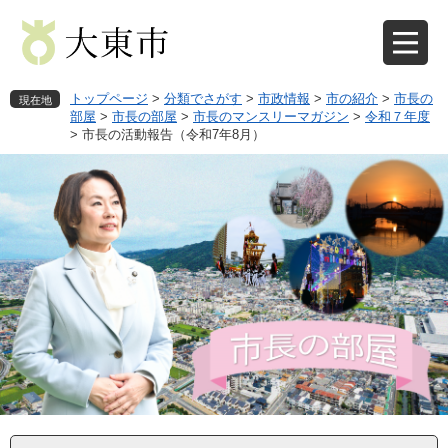
ペ
メ
ー
ニ
ジ
ュ
の
ー
先
を
トップページ
>
分類でさがす
>
市政情報
>
市の紹介
>
市長の
現在地
頭
飛
部屋
>
市長の部屋
>
市長のマンスリーマガジン
>
令和７年度
>
市長の活動報告（令和7年8月）
で
ば
す
し
。
て
本
文
へ