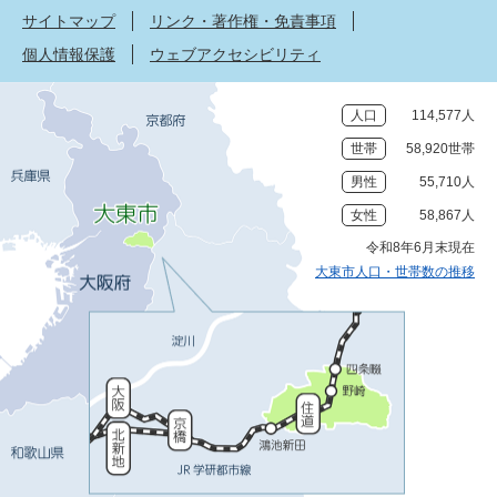
サイトマップ
リンク・著作権・免責事項
個人情報保護
ウェブアクセシビリティ
人口
114,577人
世帯
58,920世帯
男性
55,710人
女性
58,867人
令和8年6月末現在
大東市人口・世帯数の推移