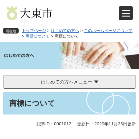
ペ
メ
ー
ニ
ジ
ュ
の
ー
先
を
トップページ
>
はじめての方へ
>
このホームページについて
現在地
頭
飛
>
商標について
>
商標について
で
ば
す
し
。
て
本
文
へ
はじめての方へメニュー
本
文
商標について
記事ID：0001012
更新日：2020年11月25日更新