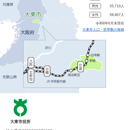
男性
55,710人
女性
58,867人
令和8年6月末現在
大東市人口・世帯数の推移
大東市役所