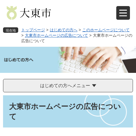
ペ
メ
ー
ニ
ジ
ュ
の
ー
先
を
トップページ
>
はじめての方へ
>
このホームページについて
現在地
頭
飛
>
大東市ホームページの広告について
>
大東市ホームページの
広告について
で
ば
す
し
。
て
本
文
へ
はじめての方へメニュー
本
文
大東市ホームページの広告につい
て