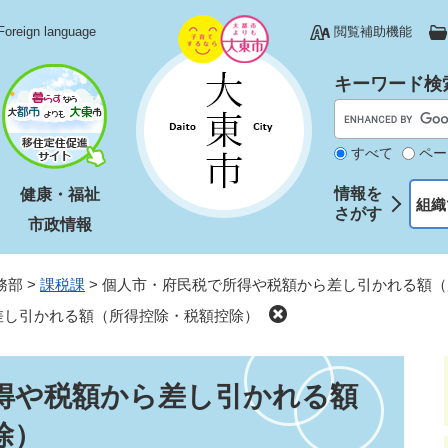
Foreign language
閲覧補助機能
キーワード検
すべて
ペー
情報を
健康・福祉
組織
さがす
市政情報
務部
>
課税課
>
個人市・府民税で所得や税額から差し引かれる額（
差し引かれる額（所得控除・税額控除）
得や税額から差し引かれる額
除）