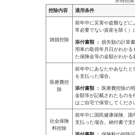
所得控除
控除内容
適用条件
前年中に災害や盗難などに
常必要でない資産を除く）
雑損控除
添付書類 ：
損失額の計算
用車の取得年月日がわかる
た保険金等の金額がわかる
前年中にあなたやあなたと
を支払った場合。
医療費控
添付書類 ：
医療費控除の
除
金額等が記載されたものを
はご自宅で保管してくださ
前年中に国民健康保険、国
社会保険
支払った場合。納付書で支
料控除
添付書類 ：
保険料の控除