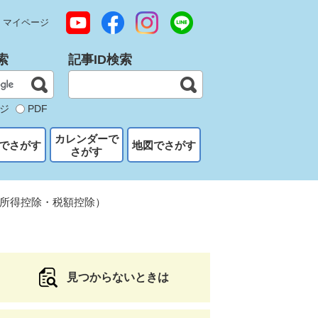
マイページ
索
記事ID検索
ジ
PDF
カレンダーで
でさがす
地図でさがす
さがす
所得控除・税額控除）
見つからないときは