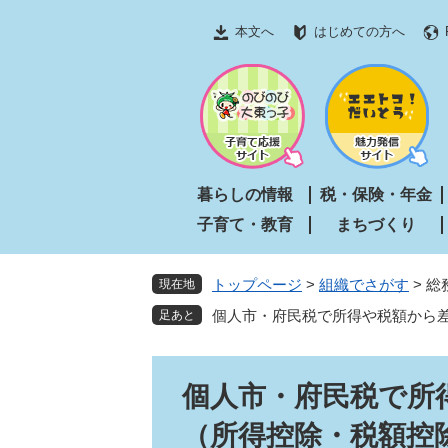
ペ
メ
本文へ
はじめての方へ
ー
ニ
ジ
ュ
の
ー
先
を
頭
飛
で
ば
す
し
暮らしの情報
税・保険・年金
。
て
子育て・教育
まちづくり
本
文
へ
トップページ
>
組織でさがす
>
総
現在地
個人市・府民税で所得や税額から
本
個人市・府民税で所
文
（所得控除・税額控