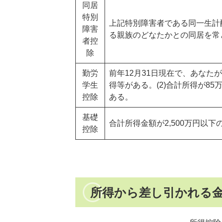
同居
特別
上記特別障害者である同一生計
障害
る親族のどなたかとの同居を常
者控
除
勤労
前年12月31日現在で、あなた
学生
得等がある。(2)合計所得が85
控除
ある。
基礎
合計所得金額が2,500万円以
控除
所得から差し引かれる