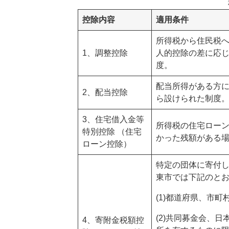
控除内容
適用条件
所得税から住民税
1、調整控除
人的控除の差に応
度。
配当所得がある方
2、配当控除
ら設けられた制度
3、住宅借入金等
所得税の住宅ロー
特別控除 （住宅
かった残額がある
ローン控除）
特定の団体に寄付
東市では下記のと
(1)都道府県、市町
(2)共同募金会、
4、寄附金税額控