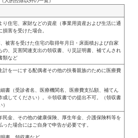
（人的控除以外の一覧）
より住宅、家財などの資産（事業用資産および生活に通
に損害を受けた場合。
書、被害を受けた住宅の取得年月日・床面積および自家
もの、災害関連支出の領収書、り災証明書、補てんされ
書類など
生計を一にする配偶者その他の扶養親族のために医療費
明細書（受診者名、医療機関名、医療費支払額、補てん
作成してください）。※領収書での提出不可。（領収書
い）
年民金、その他の健康保険、厚生年金、介護保険料等を
払った場合にはご自身で申告が必要です。
証明書、領収書など。