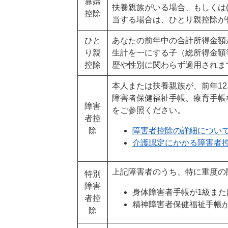
寡婦
扶養親族がいる場合、もしくは
控除
当する場合は、ひとり親控除が
ひと
あなたの前年中の合計所得金額が
り親
生計を一にする子（総所得金額
控除
歴や性別に関わらず適用されま
本人または扶養親族が、前年1
障害者保健福祉手帳、療育手帳
障害
をご参照ください。
者控
除
障害者控除の詳細につい
介護認定にかかる障害者
上記障害者のうち、特に重度の
特別
障害
身体障害者手帳が1級また
者控
精神障害者保健福祉手帳が
除