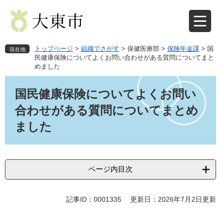
ペ
メ
ー
ニ
ジ
ュ
の
ー
先
を
トップページ
>
組織でさがす
>
保健医療部
>
保険年金課
>
国
現在地
頭
飛
民健康保険についてよくお問い合わせがある質問についてまと
めました
で
ば
す
し
本
。
て
文
国民健康保険についてよくお問い
本
合わせがある質問についてまとめ
文
へ
ました
ページ内目次
記事ID：0001335
更新日：2026年7月2日更新