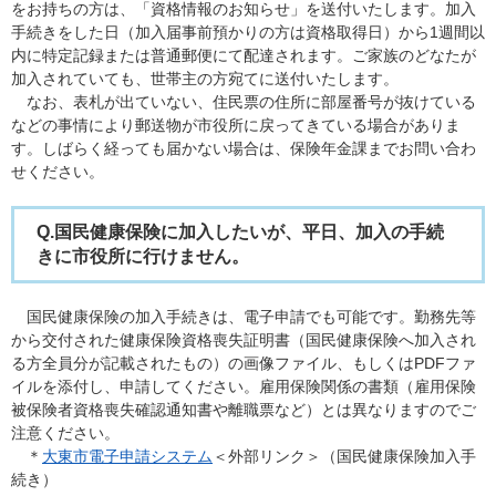
をお持ちの方は、「資格情報のお知らせ」を送付いたします。加入
手続きをした日（加入届事前預かりの方は資格取得日）から1週間以
内に特定記録または普通郵便にて配達されます。ご家族のどなたが
加入されていても、世帯主の方宛てに送付いたします。
なお、表札が出ていない、住民票の住所に部屋番号が抜けている
などの事情により郵送物が市役所に戻ってきている場合がありま
す。しばらく経っても届かない場合は、保険年金課までお問い合わ
せください。
Q.
国民健康保険に加入したいが、平日、加入の手続
きに市役所に行けません。
国民健康保険の加入手続きは、電子申請でも可能です。勤務先等
から交付された健康保険資格喪失証明書（国民健康保険へ加入され
る方全員分が記載されたもの）の画像ファイル、もしくはPDFファ
イルを添付し、申請してください。雇用保険関係の書類（雇用保険
被保険者資格喪失確認通知書や離職票など）とは異なりますのでご
注意ください。
＊
大東市電子申請システム
＜外部リンク＞
（国民健康保険加入手
続き）​