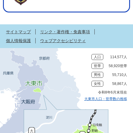
サイトマップ
リンク・著作権・免責事項
個人情報保護
ウェブアクセシビリティ
人口
114,577人
世帯
58,920世帯
男性
55,710人
女性
58,867人
令和8年6月末現在
大東市人口・世帯数の推移