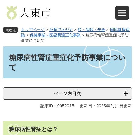
ペ
メ
ー
ニ
ジ
ュ
の
ー
先
を
トップページ
>
分類でさがす
>
税・保険・年金
>
国民健康保
現在地
頭
飛
険
>
保健事業・医療費適正化事業
>
糖尿病性腎症重症化予防
事業について
で
ば
す
し
本
。
て
文
糖尿病性腎症重症化予防事業につい
本
て
文
へ
ページ内目次
記事ID：0052015
更新日：2025年9月1日更新
糖尿病性腎症とは？