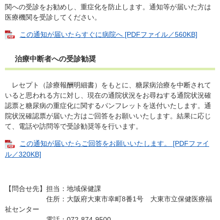
関への受診をお勧めし、重症化を防止します。通知等が届いた方は
医療機関を受診してください。
この通知が届いたらすぐに病院へ [PDFファイル／560KB]
治療中断者への受診勧奨
レセプト（診療報酬明細書）をもとに、糖尿病治療を中断されて
いると思われる方に対し、現在の通院状況をお尋ねする通院状況確
認票と糖尿病の重症化に関するパンフレットを送付いたします。通
院状況確認票が届いた方はご回答をお願いいたします。結果に応じ
て、電話や訪問等で受診勧奨等を行います。
この通知が届いたらご回答をお願いいたします。 [PDFファイ
ル／320KB]
【問合せ先】担当：地域保健課
住所：大阪府大東市幸町8番1号 大東市立保健医療福
祉センター
電話：072-874-9500