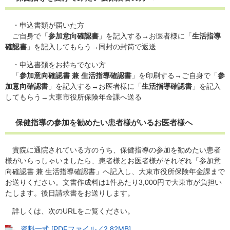
・申込書類が届いた方
ご自身で「
参加意向確認書
」を記入する→お医者様に「
生活指導
確認書
」を記入してもらう→同封の封筒で返送
・申込書類をお持ちでない方
「
参加意向確認書 兼 生活指導確認書
」を印刷する→ご自身で「
参
加意向確認書
」を記入する→お医者様に「
生活指導確認書
」を記入
してもらう→大東市役所保険年金課へ送る
保健指導の参加を勧めたい患者様がいるお医者様へ
貴院に通院されている方のうち、保健指導の参加を勧めたい患者
様がいらっしゃいましたら、患者様とお医者様がそれぞれ「参加意
向確認書 兼 生活指導確認書」へ記入し、大東市役所保険年金課まで
お送りください。文書作成料は1件あたり3,000円で大東市が負担い
たします。後日請求書をお送りします。
詳しくは、次のURLをご覧ください。
資料一式 [PDFファイル／2.82MB]