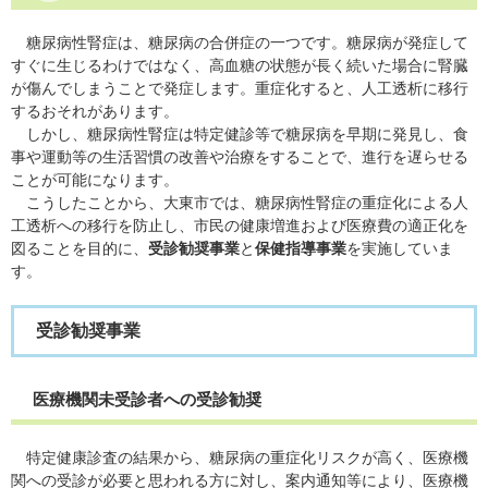
糖尿病性腎症は、糖尿病の合併症の一つです。糖尿病が発症して
すぐに生じるわけではなく、高血糖の状態が長く続いた場合に腎臓
が傷んでしまうことで発症します。重症化すると、人工透析に移行
するおそれがあります。
しかし、糖尿病性腎症は特定健診等で糖尿病を早期に発見し、食
事や運動等の生活習慣の改善や治療をすることで、進行を遅らせる
ことが可能になります。
こうしたことから、大東市では、糖尿病性腎症の重症化による人
工透析への移行を防止し、市民の健康増進および医療費の適正化を
図ることを目的に、
受診勧奨事業
と
保健指導事業
を実施していま
す。
受診勧奨事業
医療機関未受診者への受診勧奨
特定健康診査の結果から、糖尿病の重症化リスクが高く、医療機
関への受診が必要と思われる方に対し、案内通知等により、医療機