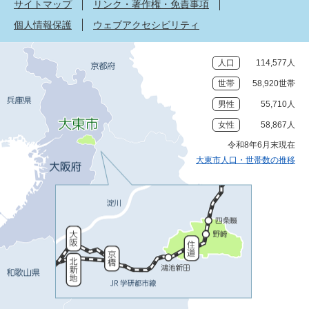
サイトマップ
リンク・著作権・免責事項
個人情報保護
ウェブアクセシビリティ
人口
114,577人
世帯
58,920世帯
男性
55,710人
女性
58,867人
令和8年6月末現在
大東市人口・世帯数の推移