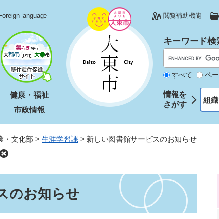
Foreign language
閲覧補助機能
キーワード検
すべて
ペー
情報を
健康・福祉
組織
さがす
市政情報
業・文化部
>
生涯学習課
>
新しい図書館サービスのお知らせ
スのお知らせ