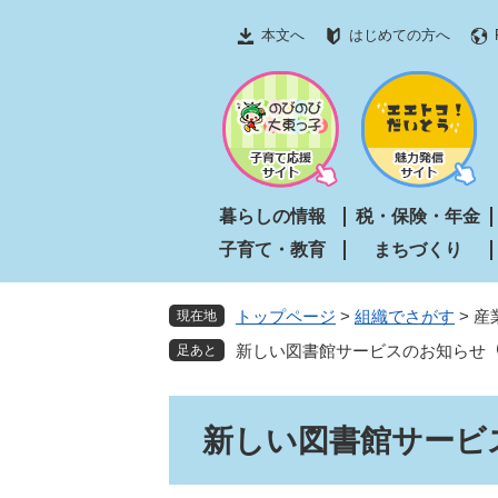
ペ
メ
本文へ
はじめての方へ
ー
ニ
ジ
ュ
の
ー
先
を
頭
飛
で
ば
す
し
暮らしの情報
税・保険・年金
。
て
子育て・教育
まちづくり
本
文
へ
トップページ
>
組織でさがす
>
産
現在地
新しい図書館サービスのお知らせ
本
新しい図書館サービ
文