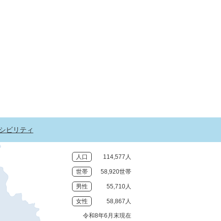
シビリティ
人口
114,577人
世帯
58,920世帯
男性
55,710人
女性
58,867人
令和8年6月末現在