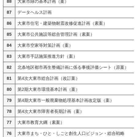
88
大東市緑の基本計画（案）
87
データヘルス計画
86
大東市住宅・建築物耐震改修促進計画（素案）
85
大東市公共施設等総合管理計画（素案）
84
大東市空家等対策計画（案）
83
大東市手話施策推進方針（案）
82
北条地区都市再生整備計画に係る事後評価シート（原案）
81
第4次大東市総合計画（改訂案）
80
第2期大東市環境基本計画（案）
79
第4期大東市一般廃棄物処理基本計画改定版（案）
78
第4次大東市障害者長期計画（案）
77
大東市教育大綱（素案）
76
大東市まち・ひと・しごと創生人口ビジョン・総合戦略