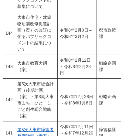
リックコメントの
募集について
大東市住宅・建築
物耐震改修促進計
画（案）の改訂に
令和8年2月9日～
都市政策
144
係るパブリックコ
令和8年3月2日
課
メントの結果につ
いて
令和8年2月12日
大東市教育大綱
戦略企画
143
～令和8年2月28
（案）
課
日
第5次大東市総合計
画（後期計画）
（案）・第3期大東
令和7年12月26日
戦略企画
142
市まち・ひと・し
～令和8年1月8日
課
ごと創生総合戦略
（案）
令和7年12月11日
第5次大東市障害者
障害福祉
141
～令和7年12月26