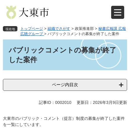
ペ
メ
ー
ニ
ジ
ュ
の
ー
先
を
トップページ
>
組織でさがす
>
政策推進部
>
秘書広報課 広報
現在地
頭
飛
広聴グループ
>
パブリックコメントの募集が終了した案件
で
ば
本
す
し
文
パブリックコメントの募集が終了
。
て
本
した案件
文
へ
ページ内目次
記事ID：0002010
更新日：2026年3月9日更新
大東市のパブリック・コメント（提言）制度の募集が終了した案件
を一覧にしています。