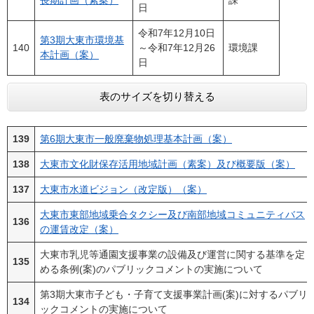
長期計画（素案）
課
日
令和7年12月10日
第3期大東市環境基
140
～令和7年12月26
環境課
本計画（案）
日
表のサイズを切り替える
139
第6期大東市一般廃棄物処理基本計画（案）
138
大東市文化財保存活用地域計画（素案）及び概要版（案）
137
大東市水道ビジョン（改定版）（案）
大東市東部地域乗合タクシー及び南部地域コミュニティバス
136
の運賃改定（案）
大東市乳児等通園支援事業の設備及び運営に関する基準を定
135
める条例(案)のパブリックコメントの実施について
第3期大東市子ども・子育て支援事業計画(案)に対するパブリ
134
ックコメントの実施について