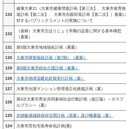
健康大東21（大東市健康増進計画【第三次】、大東市食育推
133
進計画【第二次】、 大東市自殺対策計画【第二次】）素案に
対するパブリックコメントの実施について
（仮称）大東市立ほうじょう学園の設置に関する基本構想
132
（素案）
131
第5期大東市地域福祉計画（素案）
130
大東市障害福祉計画（第7期）（素案）
129
第9期大東市総合介護計画（素案）
128
大東市地球温暖化対策実行計画（案）
127
大東市分譲マンション管理適正化推進計画（案）
第4次大東市男女共同参画社会行動計画（改訂版）～カラフ
126
ルプラン～（案）
125
史跡飯盛城跡保存活用計画（原案）及び概要版（案）
124
大東市営住宅長寿命化計画(案)