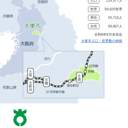
人口
114,577人
世帯
58,920世帯
男性
55,710人
女性
58,867人
令和8年6月末現在
大東市人口・世帯数の推移