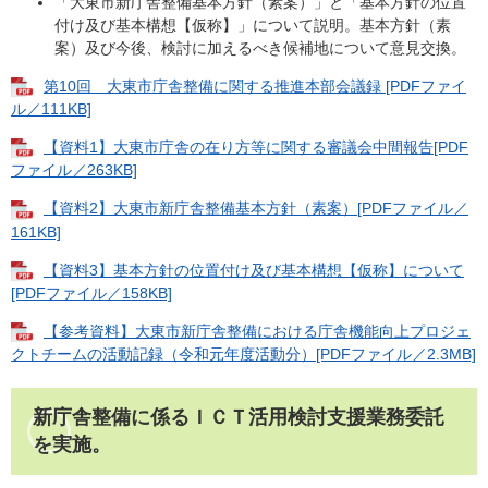
「大東市新庁舎整備基本方針（素案）」と「基本方針の位置
付け及び基本構想【仮称】」について説明。基本方針（素
案）及び今後、検討に加えるべき候補地について意見交換。
第10回 大東市庁舎整備に関する推進本部会議録 [PDFファイ
ル／111KB]
【資料1】大東市庁舎の在り方等に関する審議会中間報告[PDF
ファイル／263KB]
【資料2】大東市新庁舎整備基本方針（素案）[PDFファイル／
161KB]
【資料3】基本方針の位置付け及び基本構想【仮称】について
[PDFファイル／158KB]
【参考資料】大東市新庁舎整備における庁舎機能向上プロジェ
クトチームの活動記録（令和元年度活動分）[PDFファイル／2.3MB]
新庁舎整備に係るＩＣＴ活用検討支援業務委託
を実施。