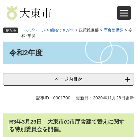
ペ
メ
ー
ニ
ジ
ュ
の
ー
先
を
トップページ
>
組織でさがす
>
政策推進部
>
庁舎整備課
>
令
現在地
頭
飛
和2年度
で
ば
本
す
し
文
令和2年度
。
て
本
文
へ
ページ内目次
記事ID：0001700
更新日：2020年11月28日更新
R3年3月29日 大東市の市庁舎建て替えに関す
る特別委員会を開催。