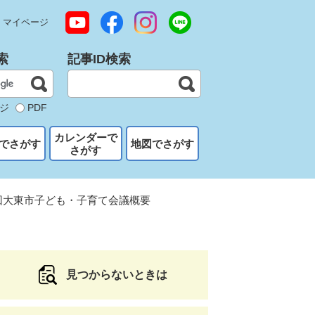
マイページ
索
記事ID検索
ジ
PDF
カレンダーで
でさがす
地図でさがす
さがす
回大東市子ども・子育て会議概要
見つからないときは