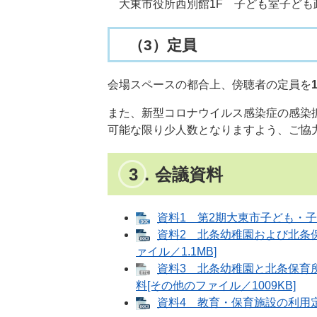
大東市役所西別館1F 子ども室子ども政
（3）定員
会場スペースの都合上、傍聴者の定員を
また、新型コロナウイルス感染症の感染
可能な限り少人数となりますよう、ご協
3．会議資料
資料1 第2期大東市子ども・子育
資料2 北条幼稚園および北条保
ァイル／1.1MB]
資料3 北条幼稚園と北条保育
料[その他のファイル／1009KB]
資料4 教育・保育施設の利用定員