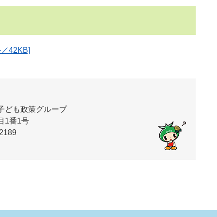
42KB]
子ども政策グループ
1番1号
2189