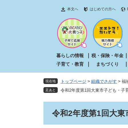
ペ
メ
本文へ
はじめての方へ
ー
ニ
ジ
ュ
の
ー
先
を
頭
飛
で
ば
す
し
暮らしの情報
税・保険・年金
。
て
子育て・教育
まちづくり
本
文
へ
トップページ
>
組織でさがす
>
福
現在地
令和2年度第1回大東市子ども・子
本
令和2年度第1回大
文