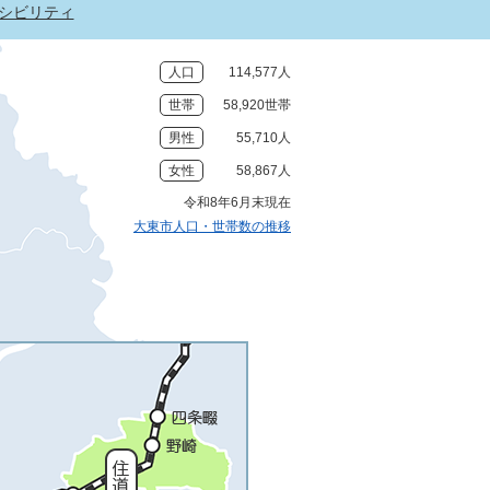
シビリティ
人口
114,577人
世帯
58,920世帯
男性
55,710人
女性
58,867人
令和8年6月末現在
大東市人口・世帯数の推移