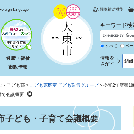
Foreign language
閲覧補助機能
キーワード検
すべて
ペー
情報を
健康・福祉
組織
さがす
市政情報
祉・子ども部
>
こども家庭室 子ども政策グループ
>
令和2年度第1
育て会議概要
東市子ども・子育て会議概要