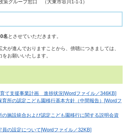
策グループ窓口 （大東市谷川1-1-1）
10名
とさせていただきます。
拡大が進んでおりますことから、傍聴につきましては、
力をお願いいたします。
て支援事業計画 進捗状況[Wordファイル／346KB]
育所の認定こども園移行基本方針（中間報告）[Wordフ
所の施設統合および認定こども園移行に関する説明会資
の設定について[Wordファイル／32KB]