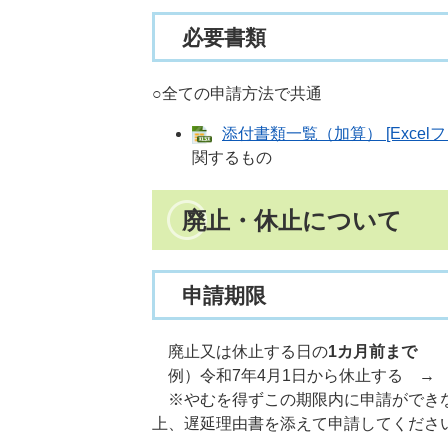
必要書類
○全ての申請方法で共通
添付書類一覧（加算） [Excelフ
関するもの​
廃止・休止について
申請期限
廃止又は休止する日の
1カ月前まで
例）令和7年4月1日から休止する →
※やむを得ずこの期限内に申請ができな
上、遅延理由書を添えて申請してくださ