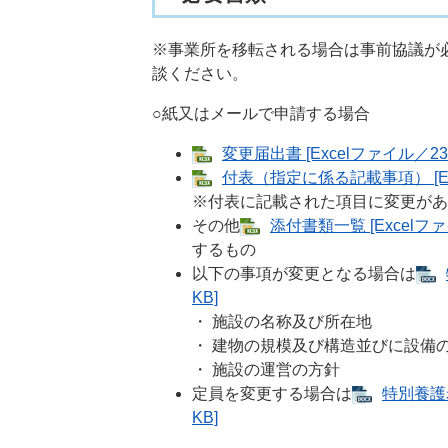
※事業所を移転される場合は事前協議が
談ください。
○紙又はメールで申請する場合
変更届出書 [Excelファイル／23
付表（指定に係る記載事項） [Ex
※付表に記載された項目に変更があ
その他
添付書類一覧 [Excelファ
するもの
以下の事項が変更となる場合は
KB]
・ 施設の名称及び所在地
・ 建物の規模及び構造並びに設備
・ 施設の運営の方針
定員を変更する場合は
特別養護
KB]