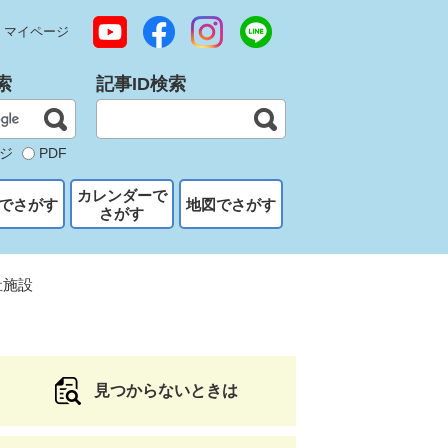
マイページ
索
記事ID検索
ジ
PDF
カレンダーで
でさがす
地図でさがす
さがす
祉施設
見つからないときは