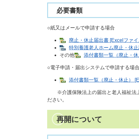
必要書類
○紙又はメールで申請する場合
廃止・休止届出書 [Excelファイ
特別養護老人ホーム廃止・休止認可
その他
添付書類一覧（廃止・休止） 
○電子申請・届出システムで申請する場
添付書類一覧（廃止・休止） [Ex
※介護保険法上の届出と老人福祉法上
ださい。
再開について