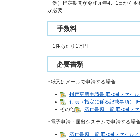
例）指定期間が令和元年4月1日から令和
が必要
手数料
1件あたり1万円
必要書類
○紙又はメールで申請する場合
指定更新申請書 [Excelファイル／
付表（指定に係る記載事項） [Ex
その他
添付書類一覧 [Excelファ
○電子申請・届出システムで申請する場
添付書類一覧 [Excelファイル／1