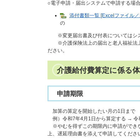
○電子申請・届出システムで申請する場
添付書類一覧 [Excelファイル／1
の
※変更届出書及び付表についてはシステ
※介護保険法上の届出と老人福祉法上
ださい。
介護給付費算定に係る
申請期限
加算の算定を開始したい月の1日まで
例）令和7年4月1日から算定する → 令
​ ※やむを得ずこの期限内に申請がで
上、遅延理由書を添えて申請してくださ