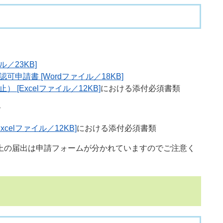
ル／23KB]
申請書 [Wordファイル／18KB]
[Excelファイル／12KB]
における添付必須書類
合
celファイル／12KB]
における添付必須書類
の届出は申請フォームが分かれていますのでご注意く