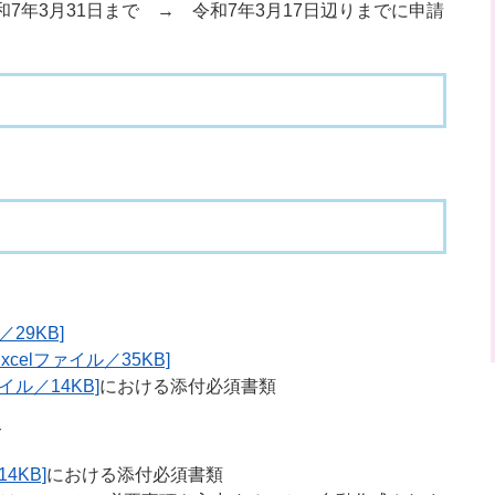
7年3月31日まで → 令和7年3月17日辺りまでに申請
29KB]
celファイル／35KB]
イル／14KB]
における添付必須書類
合
4KB]
における添付必須書類