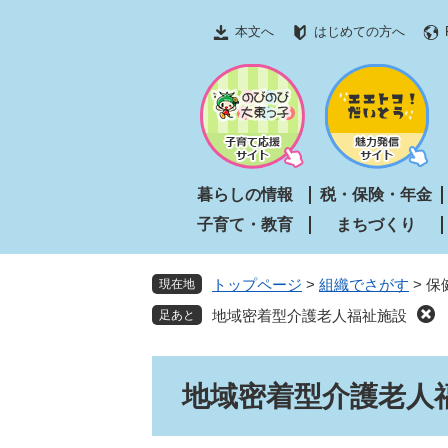
ペ
メ
本文へ
はじめての方へ
ー
ニ
ジ
ュ
の
ー
先
を
頭
飛
で
ば
す
し
暮らしの情報
税・保険・年金
。
て
子育て・教育
まちづくり
本
文
へ
トップページ
>
組織でさがす
>
保
現在地
地域密着型介護老人福祉施設
本
地域密着型介護老人
文