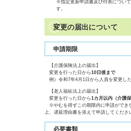
※指定更新申請書及び付表について
す。
変更の届出について
申請期限
【介護保険法上の届出】
変更を行った日から
10日後まで
例）令和7年4月1日から人員を変更した
【老人福祉法上の届出】
変更を行った日から
1カ月以内（介護
​ ※やむを得ずこの期限内に申請がで
上、遅延理由書を添えて申請してくださ
必要書類