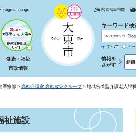
Foreign language
閲覧補助機能
キーワード検
すべて
ペー
情報を
健康・福祉
組織
さがす
市政情報
健医療部
>
高齢介護室 高齢政策グループ
>
地域密着型介護老人福
福祉施設