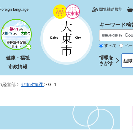
Foreign language
閲覧補助機能
キーワード検
すべて
ペー
情報を
健康・福祉
組織
さがす
市政情報
市経営部
>
都市政策課
>
G_1