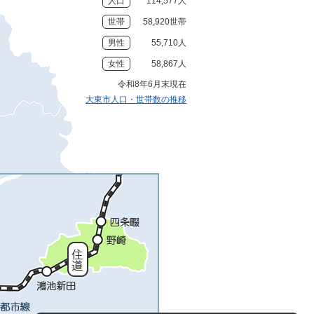
人口
114,577人
世帯
58,920世帯
男性
55,710人
女性
58,867人
令和8年6月末現在
大東市人口・世帯数の推移