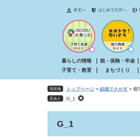
ペ
メ
本文へ
はじめての方へ
ー
ニ
ジ
ュ
の
ー
先
を
頭
飛
で
ば
す
し
暮らしの情報
税・保険・年金
。
て
子育て・教育
まちづくり
本
文
へ
トップページ
>
組織でさがす
>
都
現在地
G_1
本
G_1
文