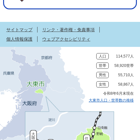
サイトマップ
リンク・著作権・免責事項
個人情報保護
ウェブアクセシビリティ
人口
114,577人
世帯
58,920世帯
男性
55,710人
女性
58,867人
令和8年6月末現在
大東市人口・世帯数の推移