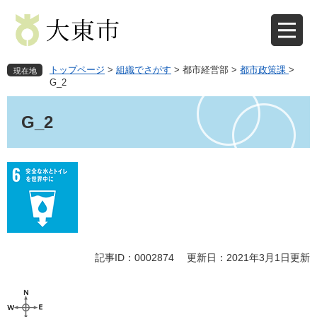
ペ
メ
ー
ニ
ジ
ュ
の
ー
先
を
トップページ
>
組織でさがす
>
都市経営部
>
都市政策課
>
現在地
頭
飛
G_2
で
ば
本
す
し
文
G_2
。
て
本
文
へ
記事ID：0002874
更新日：2021年3月1日更新