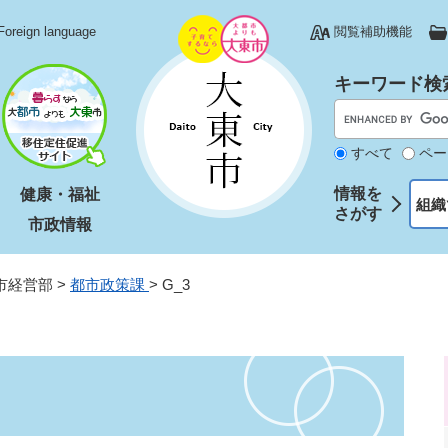
Foreign language
閲覧補助機能
キーワード検
すべて
ペー
情報を
健康・福祉
組織
さがす
市政情報
市経営部
>
都市政策課
>
G_3