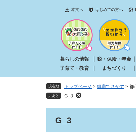
ペ
メ
本文へ
はじめての方へ
ー
ニ
ジ
ュ
の
ー
先
を
頭
飛
で
ば
す
し
暮らしの情報
税・保険・年金
。
て
子育て・教育
まちづくり
本
文
へ
トップページ
>
組織でさがす
>
都
現在地
G_3
本
G_3
文