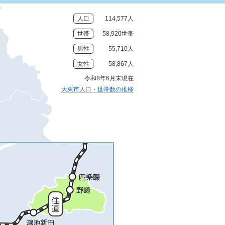
人口
114,577人
世帯
58,920世帯
男性
55,710人
女性
58,867人
令和8年6月末現在
大東市人口・世帯数の推移