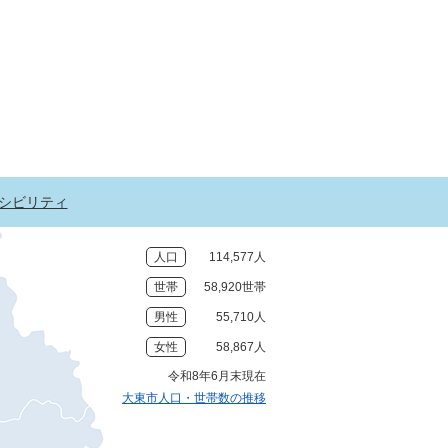
シビリティ
人口
114,577人
世帯
58,920世帯
男性
55,710人
女性
58,867人
令和8年6月末現在
大東市人口・世帯数の推移