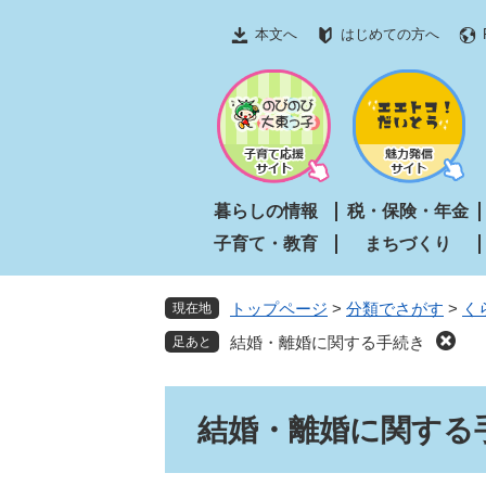
ペ
メ
本文へ
はじめての方へ
ー
ニ
ジ
ュ
の
ー
先
を
頭
飛
で
ば
す
し
暮らしの情報
税・保険・年金
。
て
子育て・教育
まちづくり
本
文
へ
トップページ
>
分類でさがす
>
く
現在地
結婚・離婚に関する手続き
本
結婚・離婚に関する
文