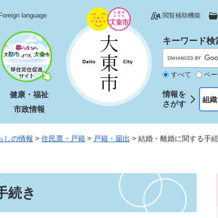
Foreign language
閲覧補助機能
キーワード検
すべて
ペー
情報を
健康・福祉
組織
さがす
市政情報
らしの情報
>
住民票・戸籍
>
戸籍・届出
>
結婚・離婚に関する手
手続き