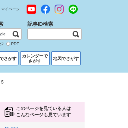
マイページ
索
記事ID検索
ジ
PDF
カレンダーで
でさがす
地図でさがす
さがす
続き
このページを見ている人は
こんなページも見ています