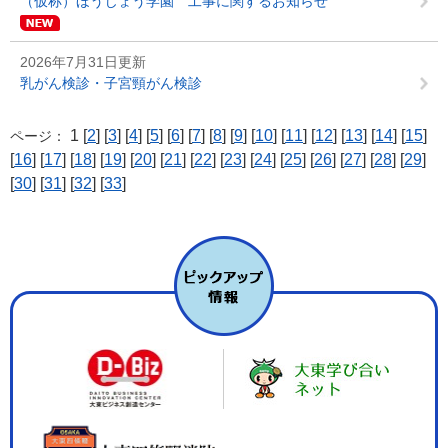
（仮称）ほうじょう学園 工事に関するお知らせ
2026年7月31日更新
乳がん検診・子宮頸がん検診
1 [
2
] [
3
] [
4
] [
5
] [
6
] [
7
] [
8
] [
9
] [
10
] [
11
] [
12
] [
13
] [
14
] [
15
]
ページ：
[
16
] [
17
] [
18
] [
19
] [
20
] [
21
] [
22
] [
23
] [
24
] [
25
] [
26
] [
27
] [
28
] [
29
]
[
30
] [
31
] [
32
] [
33
]