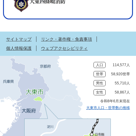
サイトマップ
リンク・著作権・免責事項
個人情報保護
ウェブアクセシビリティ
人口
114,577人
世帯
58,920世帯
男性
55,710人
女性
58,867人
令和8年6月末現在
大東市人口・世帯数の推移