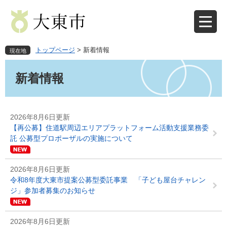
ペ
メ
ー
ニ
ジ
ュ
の
ー
先
を
トップページ
>
新着情報
現在地
頭
飛
本
で
ば
文
新着情報
す
し
。
て
本
文
2026年8月6日更新
へ
【再公募】住道駅周辺エリアプラットフォーム活動支援業務委
託 公募型プロポーザルの実施について
2026年8月6日更新
令和8年度大東市提案公募型委託事業 「子ども屋台チャレン
ジ」参加者募集のお知らせ
2026年8月6日更新