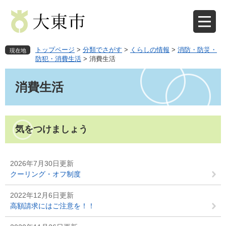
ペ
メ
ー
ニ
ジ
ュ
の
ー
先
を
トップページ
>
分類でさがす
>
くらしの情報
>
消防・防災・
現在地
頭
飛
防犯・消費生活
>
消費生活
で
ば
本
す
し
文
消費生活
。
て
本
文
へ
気をつけましょう
2026年7月30日更新
クーリング・オフ制度
2022年12月6日更新
高額請求にはご注意を！！