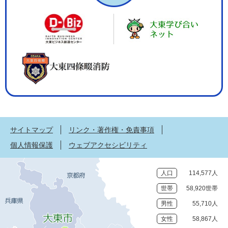
サイトマップ
リンク・著作権・免責事項
個人情報保護
ウェブアクセシビリティ
人口
114,577人
世帯
58,920世帯
男性
55,710人
女性
58,867人