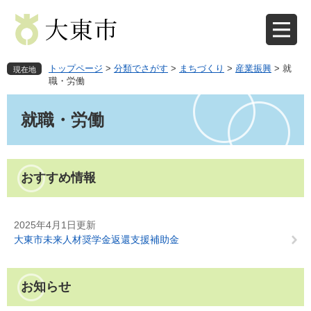
ペ
メ
ー
ニ
ジ
ュ
の
ー
先
を
トップページ
>
分類でさがす
>
まちづくり
>
産業振興
>
就
現在地
頭
飛
職・労働
で
ば
本
す
し
文
就職・労働
。
て
本
文
へ
おすすめ情報
2025年4月1日更新
大東市未来人材奨学金返還支援補助金
お知らせ