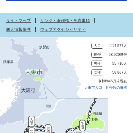
サイトマップ
リンク・著作権・免責事項
個人情報保護
ウェブアクセシビリティ
人口
114,577人
世帯
58,920世帯
男性
55,710人
女性
58,867人
令和8年6月末現在
大東市人口・世帯数の推移