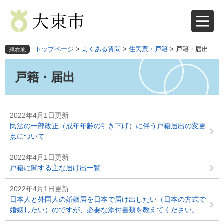
ペ
メ
ー
ニ
ジ
ュ
の
ー
先
を
トップページ
>
よくある質問
>
住民票・戸籍
>
戸籍・届出
現在地
頭
飛
本
で
ば
文
戸籍・届出
す
し
。
て
本
文
2022年4月1日更新
へ
民法の一部改正（成年年齢の引き下げ）に伴う戸籍届出の変更
点について
2022年4月1日更新
戸籍に関する主な届け出一覧
2022年4月1日更新
日本人と外国人の婚姻届を日本で届け出したい（日本の方式で
婚姻したい）のですが、必要な添付書類を教えてください。