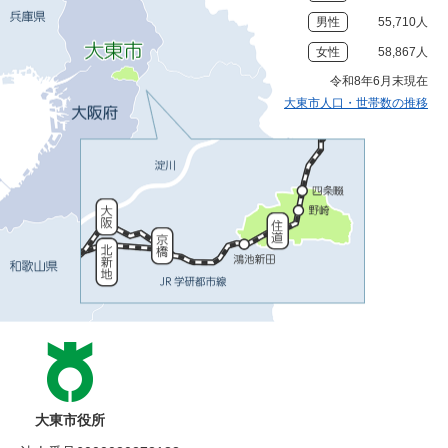
男性
55,710人
女性
58,867人
令和8年6月末現在
大東市人口・世帯数の推移
大東市役所